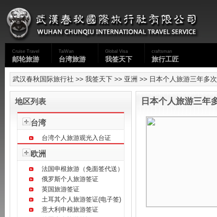
Cruise Travel
TaiWan
Global Visa
craftsman
邮轮旅游
台湾旅游
我签天下
旅行工匠
武汉春秋国际旅行社
>>
我签天下
>>
亚洲
>> 日本个人旅游三年多
日本个人旅游三年
地区列表
台湾
台湾个人旅游观光入台证
欧洲
法国申根旅游（免面签代送）
俄罗斯个人旅游签证
英国旅游签证
土耳其个人旅游签证(电子签)
意大利申根旅游签证