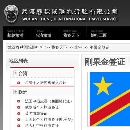
Cruise Travel
TaiWan
Global Visa
craftsman
邮轮旅游
台湾旅游
我签天下
旅行工匠
武汉春秋国际旅行社
>>
我签天下
>>
非洲
>> 刚果金签证
刚果金签证
地区列表
台湾
台湾个人旅游观光入台证
欧洲
法国申根旅游（免面签代送）
俄罗斯个人旅游签证
英国旅游签证
土耳其个人旅游签证(电子签)
意大利申根旅游签证