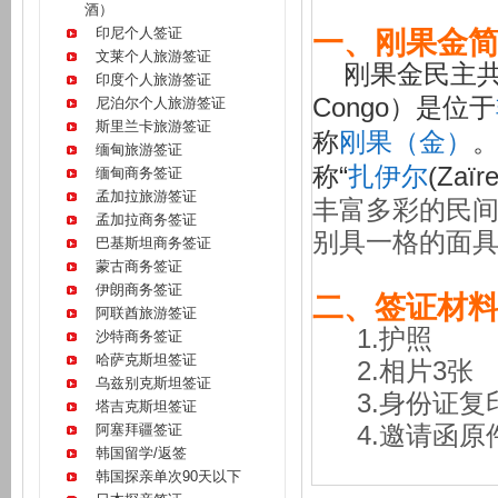
酒）
印尼个人签证
一、刚果金
文莱个人旅游签证
刚果金民主共和国（R
印度个人旅游签证
Congo）是位于
尼泊尔个人旅游签证
斯里兰卡旅游签证
称
刚果（金）
。
缅甸旅游签证
称“
扎伊尔
(Zaïr
缅甸商务签证
孟加拉旅游签证
丰富多彩的民
孟加拉商务签证
别具一格的面
巴基斯坦商务签证
蒙古商务签证
伊朗商务签证
二、签证材
阿联酋旅游签证
1.护照
沙特商务签证
哈萨克斯坦签证
2.相片3张
乌兹别克斯坦签证
3.身份证复
塔吉克斯坦签证
阿塞拜疆签证
4.邀请函
韩国留学/返签
韩国探亲单次90天以下