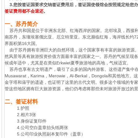
3.您按签证国要求交纳签证费用后，签证国使领馆会按照规定给您
签证费用都不会退还
。
一、苏丹简介
苏丹共和国是位于非洲东北部、红海西岸的国家。北邻埃及，西接利
南苏丹，东壤埃塞俄比亚、厄立特里亚。东北濒临红海，海岸线长约7
界面积第16大国。
由于苏丹拥有非洲巨大的自然环境，这个国家享有丰富的旅游资源。
然风景等具有旅游投资价值方面最丰富的国家之一。苏丹的气候呈现
候成年适中，尤其是在类似Erkwiet夏季旅游地的高地，气候适宜。
苏丹也享有古文明遗产，吸引了众多的国内外游客。这些遗产集中在北部地
Musawarat，Karima，Merowie，Al-Berkal，Dongola和
金字塔和庙宇的遗迹，也证明了这里的古代文明。很多这个领域的专
管这些地区拥有巨大旅游资源，他们仍考虑将那些未对旅游开放过的
二、签证材料
1.护照
2.相片3张
3.身份证复印件
4.公司空白盖章抬头纸两张
5.公司印业执照副本复印件（盖章）