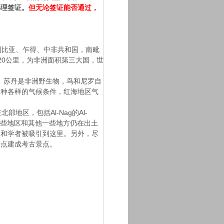
办理签证。
但无论签证能否通过，
比亚、乍得、中非共和国，南毗
20公里，为非洲面积第三大国，世
 苏丹是非洲野生物，鸟和尼罗自
各种各样的气候条件，红海地区气
区，包括Al-Nag的Al-
其他地方。这些地区和其他一些地方仍在出土
家和学者被吸引到这里。另外，尽
景点建成考古景点。