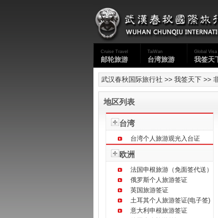
Cruise Travel
TaiWan
Global Visa
邮轮旅游
台湾旅游
我签天
武汉春秋国际旅行社
>>
我签天下
>>
地区列表
台湾
台湾个人旅游观光入台证
欧洲
法国申根旅游（免面签代送）
俄罗斯个人旅游签证
英国旅游签证
土耳其个人旅游签证(电子签)
意大利申根旅游签证