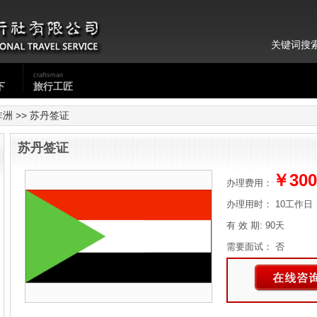
关键词搜
craftsman
下
旅行工匠
非洲
>> 苏丹签证
苏丹签证
￥300
办理费用：
办理用时： 10工作日
有 效 期: 90天
需要面试： 否