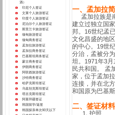
酒）
一、孟加拉
印尼个人签证
文莱个人旅游签证
孟加拉族是南
印度个人旅游签证
建立过独立国
尼泊尔个人旅游签证
斯里兰卡旅游签证
邦。16世纪孟
缅甸旅游签证
文化昌盛的地区
缅甸商务签证
的中心。19世
孟加拉旅游签证
孟加拉商务签证
分治，孟被分
巴基斯坦商务签证
坦。1971年3
蒙古商务签证
伊朗商务签证
民共和国。 孟
阿联酋旅游签证
家，位于孟加
沙特商务签证
连接，并在北
哈萨克斯坦签证
乌兹别克斯坦签证
和国原为巴基
塔吉克斯坦签证
阿塞拜疆签证
二、签证材
韩国留学/返签
韩国探亲单次90天以下
护照