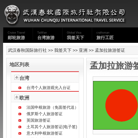
Cruise Travel
TaiWan
Global Visa
craftsman
邮轮旅游
台湾旅游
我签天下
旅行工匠
武汉春秋国际旅行社
>>
我签天下
>>
亚洲
>> 孟加拉旅游签证
孟加拉旅游
地区列表
台湾
台湾个人旅游观光入台证
欧洲
法国申根旅游（免面签代送）
俄罗斯个人旅游签证
英国旅游签证
土耳其个人旅游签证(电子签)
意大利申根旅游签证